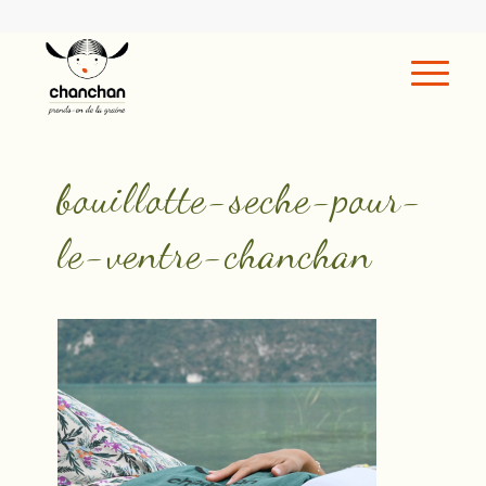
bouillotte-seche-pour-
le-ventre-chanchan