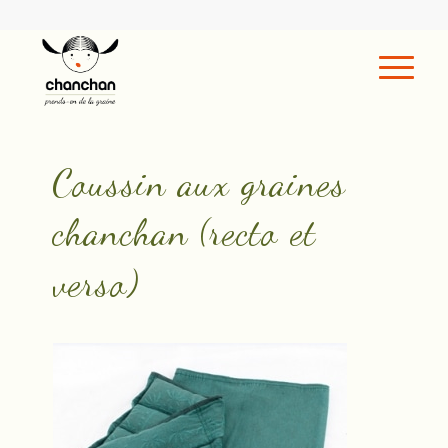
Coussin aux graines
chanchan (recto et
verso)