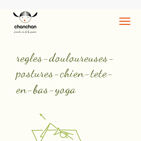
regles-douloureuses-
postures-chien-tete-
en-bas-yoga